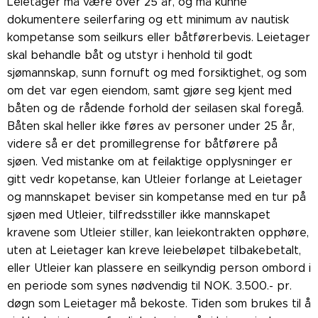
Leietager må være over 25 år, og må kunne
dokumentere seilerfaring og ett minimum av nautisk
kompetanse som seilkurs eller båtførerbevis. Leietager
skal behandle båt og utstyr i henhold til godt
sjømannskap, sunn fornuft og med forsiktighet, og som
om det var egen eiendom, samt gjøre seg kjent med
båten og de rådende forhold der seilasen skal foregå.
Båten skal heller ikke føres av personer under 25 år,
videre så er det promillegrense for båtførere på
sjøen. Ved mistanke om at feilaktige opplysninger er
gitt vedr kopetanse, kan Utleier forlange at Leietager
og mannskapet beviser sin kompetanse med en tur på
sjøen med Utleier, tilfredsstiller ikke mannskapet
kravene som Utleier stiller, kan leiekontrakten opphøre,
uten at Leietager kan kreve leiebeløpet tilbakebetalt,
eller Utleier kan plassere en seilkyndig person ombord i
en periode som synes nødvendig til NOK. 3.500.- pr.
døgn som Leietager må bekoste. Tiden som brukes til å