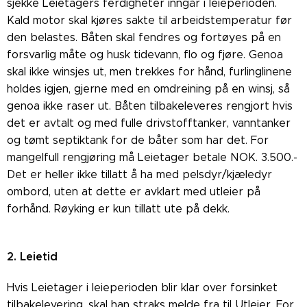
sjekke Leietagers ferdigheter inngår i leieperioden.
Kald motor skal kjøres sakte til arbeidstemperatur før
den belastes. Båten skal fendres og fortøyes på en
forsvarlig måte og husk tidevann, flo og fjøre. Genoa
skal ikke winsjes ut, men trekkes for hånd, furlinglinene
holdes igjen, gjerne med en omdreining på en winsj, så
genoa ikke raser ut. Båten tilbakeleveres rengjort hvis
det er avtalt og med fulle drivstofftanker, vanntanker
og tømt septiktank for de båter som har det. For
mangelfull rengjøring må Leietager betale NOK. 3.500.-
Det er heller ikke tillatt å ha med pelsdyr/kjæledyr
ombord, uten at dette er avklart med utleier på
forhånd. Røyking er kun tillatt ute på dekk.
2. Leietid
Hvis Leietager i leieperioden blir klar over forsinket
tilbakelevering, skal han straks melde fra til Utleier. For