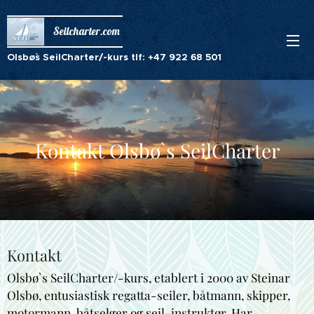
Seilcharter.com
Olsbø`s
SeilCharter/-kurs tlf: +47 922 68 501
Kontakt Olsbø`s SeilCharter
Kontakt
Olsbø`s SeilCharter/-kurs, etablert i 2000 av Steinar
Olsbø, entusiastisk regatta-seiler, båtmann, skipper,
motormann, båtselger og seil-instruktør. Har