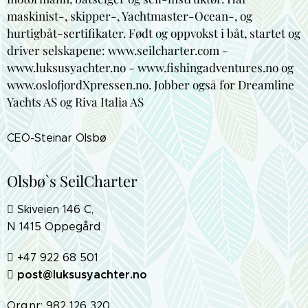
maskinist-, skipper-, Yachtmaster-Ocean-, og
hurtigbåt-sertifikater. Født og oppvokst i båt, startet og
driver selskapene: www.seilcharter.com -
www.luksusyachter.no - www.fishingadventures.no og
www.oslofjordXpressen.no. Jobber også for Dreamline
Yachts AS og Riva Italia AS
CEO-Steinar Olsbø
Olsbø`s SeilCharter
 Skiveien 146 C,
N 1415 Oppegård
 +47 922 68 501
 post@luksusyachter.no
Org.nr: 982 126 320